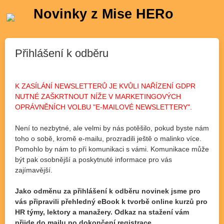
Novinky z Mise HERo
Přihlášení k odběru
K ZASÍLÁNÍ NEWSLETTERŮ JE KVŮLI NAŘÍZENÍ GDPR
NUTNÉ ZAŠKRTNOUT NÍŽE V MARKETINGOVÝCH
OPRÁVNĚNÍCH VOLBU "E-MAILOVÉ NEWSLETTERY".
Není to nezbytné, ale velmi by nás potěšilo, pokud byste nám
toho o sobě, kromě e-mailu, prozradili ještě o malinko více.
Pomohlo by nám to při komunikaci s vámi. Komunikace může
být pak osobnější a poskytnuté informace pro vás
zajímavější.
Jako odměnu za přihlášení k odběru novinek jsme pro
vás připravili přehledný eBook k tvorbě online kurzů pro
HR týmy, lektory a manažery. Odkaz na stažení vám
přijde do mailu po dokončení registrace.