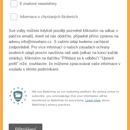
E-mailové newslettery
Informace o chystaných školeních
Své volby můžete kdykoli později pozměnit kliknutím na odkaz v
patičce emailů, které od nás obdržíte, případně přímo zprávou na
adresu info@misehero.cz. S vašimi údaji budeme zacházet
zodpovědně. Pro více informací o našich zásadách ochrany
osobních údajů prosím navštivte náš web (odkaz na konci každé
stránky). Kliknutím na tlačítko "Přihlásit se k odběru"/ "Upravit
profil" níže, souhlasíte, že můžeme zpracovávat vaše informace v
souladu s těmito podmínkami.
We use Mailchimp as our marketing platform. By clicking below to
subscribe, you acknowledge that your information will be
transferred to Mailchimp for processing.
Learn more
about
Mailchimp's privacy practices.