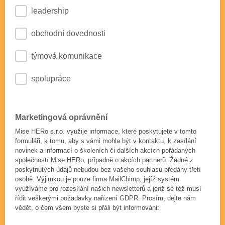
leadership
obchodní dovednosti
týmová komunikace
spolupráce
Marketingová oprávnění
Mise HERo s.r.o. využije informace, které poskytujete v tomto
formuláři, k tomu, aby s vámi mohla být v kontaktu, k zasílání
novinek a informací o školeních či dalších akcích pořádaných
společností Mise HERo, případně o akcích partnerů. Žádné z
poskytnutých údajů nebudou bez vašeho souhlasu předány třetí
osobě. Výjimkou je pouze firma MailChimp, jejíž systém
využíváme pro rozesílání našich newsletterů a jenž se též musí
řídit veškerými požadavky nařízení GDPR. Prosím, dejte nám
vědět, o čem všem byste si přáli být informováni: